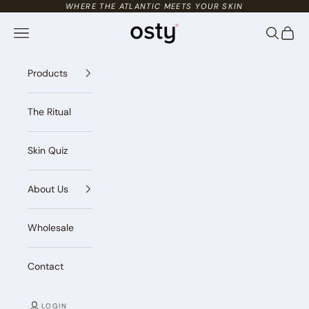
Skip to content
WHERE THE ATLANTIC MEETS YOUR SKIN
Osty Skincare
Navigation menu
Search
Cart
Products
The Ritual
Skin Quiz
About Us
Wholesale
Contact
LOGIN